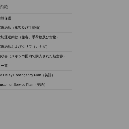
約款
情報保護
運送約款（旅客及び手荷物）
貸切運送約款（旅客、手荷物及び貨物）
運送約款およびタリフ（カナダ）
領収書（メキシコ国内で購入された航空券）
料一覧
nd Delay Contingency Plan（英語）
Customer Service Plan（英語）