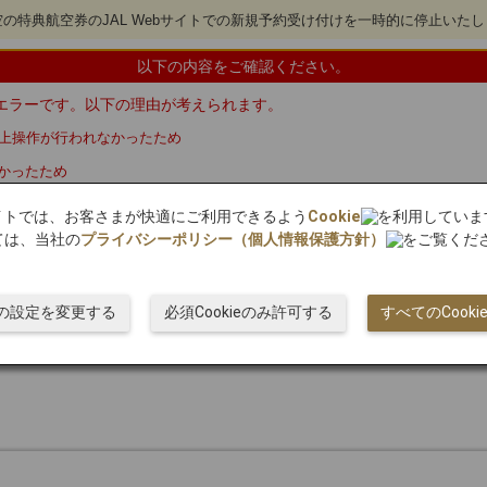
航空の特典航空券のJAL Webサイトでの新規予約受け付けを一時的に停止いた
以下の内容をご確認ください。
エラーです。以下の理由が考えられます。
以上操作が行われなかったため
かったため
始めから手続きください。
bサイトでは、お客さまが快適にご利用できるよう
Cookie
を利用していま
ては、当社の
プライバシーポリシー（個人情報保護方針）
をご覧くだ
空券交換の条件は
こちら
ieの設定を変更する
必須Cookieのみ許可する
すべてのCook