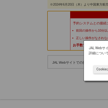
※2024年6月20日（木）より中国東方
予約システムとの接続
前回の操作から10分
正しい操作がなされな
お手数ですが、再度、
JAL We
詳細につい
JAL Webサイトでの提携社特典航
Cook