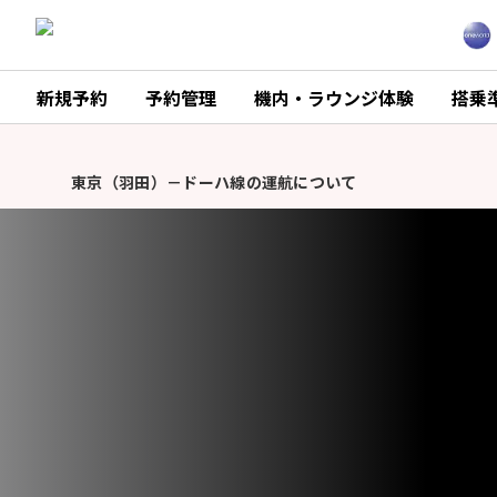
新規予約
予約管理
機内・ラウンジ体験
搭乗
JALグループを装った不審メール・不審電話・偽サイトに
重
要
東京（羽田）－ドーハ線の運航について
な
お
モバイルバッテリーの機内持ち込み個数および充電に関するル
知
ら
JALグループを装った不審メール・不審電話・偽サイトに
せ
東京（羽田）－ドーハ線の運航について
モバイルバッテリーの機内持ち込み個数および充電に関するル
JALグループを装った不審メール・不審電話・偽サイトに