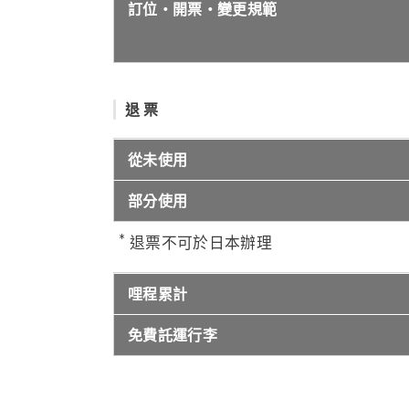
訂位・開票・變更規範
退 票
從未使用
部分使用
退票不可於日本辦理
哩程累計
免費託運行李