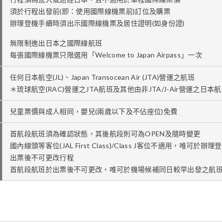
須於行程出發前(即：使用國際線機票前)訂位及購票
辦理登機手續時須出示國際線機票及居住證明(如身份證)
無限制進出日本之國際線航班
每張國際線機票只限選用「Welcome to Japan Airpass」一次
任何日本航空(JL)、Japan Transocean Air (JTA)營運之航班
＊琉球航空(RAC)營運之JTA航班及其他由非JTA/J-Air營運之日
兒童票價與成人相同，嬰兒(兩歲以下及不佔座位)免費
首航段航班須為確認狀態，其後航段則可為OPEN及隨時變更
國內線頭等客位(JAL First Class)/Class J客位不適用，唯可
出票後不可更改行程
首航段航班於出票後不可更改，唯可於機場候補同日較早出發之航