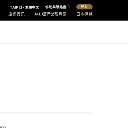
登入
協助與聯絡窗口
TAIPEI - 繁體中文
旅遊資訊
JAL 哩程儲蓄專案
日本導覽
ass