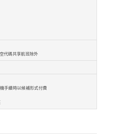
本航空代碼共享航班除外
於辦理登機手續時以候補形式付費
班