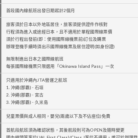
首段國內線航班出發日期起計2個月
旅客須於日本以外地區居住，旅客須提供證件作核對
行程須為進入或途經日本，且不適用於單程國際線票價
須於行程出發前(即：使用國際線機票前)訂位及購票
辦理登機手續時須出示國際線機票及居住證明(如身份證)
無限制進出日本之國際線航班
每張國際線機票只限選用「Okinawa Island Pass」一次
只適用於沖繩內JTA營運之航班
1. 沖繩(那霸) - 石垣
2. 沖繩(那霸) - 宮古
3. 沖繩(那霸) - 久米島
兒童票價與成人相同，嬰兒(兩歲以下及不佔座位)免費
首航段航班須為確認狀態，其後航段則可為OPEN及隨時變更
國內線頭等客位(JAL First Class)/Class J客位不適用，唯可