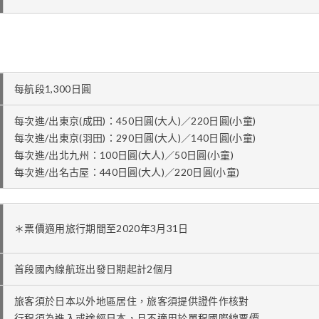
每航段1,300日圓
每次進/出東京(成田)：450日圓(大人)／220日圓(小童)
每次進/出東京(羽田)：290日圓(大人)／140日圓(小童)
每次進/出北九州：100日圓(大人)／50日圓(小童)
每次進/出名古屋：440日圓(大人)／220日圓(小童)
＊票價適用旅行期間至2020年3月31日
首段國內線航班出發日期起計2個月
旅客須於日本以外地區居住，旅客須提供證件作核對
行程須為進入或途經日本，且不適用於單程國際線票價