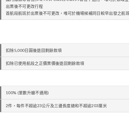
出票後不可更改行程
首航段航班於出票後不可更改，唯可於機場候補同日較早出發之航
扣除5,000日圓後退回剩餘款項
扣除已使用航段之正價票價後退回剩餘款項
100% (里數升艙不適用)
2件，每件不超逾23公斤及三邊長度總和不超逾203厘米