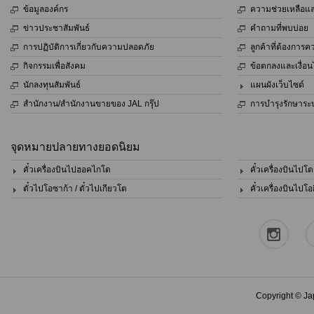
ข้อมูลองค์กร
ความช่วยเหลือและ
ข่าวประชาสัมพันธ์
คำถามที่พบบ่อย
การปฏิบัติการเกี่ยวกับความปลอดภัย
ลูกค้าที่ต้องการ
กิจกรรมเพื่อสังคม
ข้อตกลงและเงื่อ
นักลงทุนสัมพันธ์
แผนผังเว็บไซต์
สำนักงาน/สำนักงานขายของ JAL กรุ๊ป
การบำรุงรักษาระ
จุดหมายปลายทางยอดนิยม
คั๋วเครื่องบินไปฮอคไกโด
คั๋วเครื่องบินไปโต
ตั๋วไปโอซาก้า / ตั๋วไปเกียวโต
คั๋วเครื่องบินไปโอ
Copyright © Jap