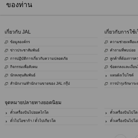
ของท่าน
เกี่ยวกับ JAL
เกี่ยวกับการใช้เว
ข้อมูลองค์กร
ความช่วยเหลือและ
ข่าวประชาสัมพันธ์
คำถามที่พบบ่อย
การปฏิบัติการเกี่ยวกับความปลอดภัย
ลูกค้าที่ต้องการ
กิจกรรมเพื่อสังคม
ข้อตกลงและเงื่อ
นักลงทุนสัมพันธ์
แผนผังเว็บไซต์
สำนักงาน/สำนักงานขายของ JAL กรุ๊ป
การบำรุงรักษาระ
จุดหมายปลายทางยอดนิยม
คั๋วเครื่องบินไปฮอคไกโด
คั๋วเครื่องบินไปโต
ตั๋วไปโอซาก้า / ตั๋วไปเกียวโต
คั๋วเครื่องบินไปโอ