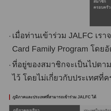
สมาชิก
ครอบครัว
เมื่อท่านเข้าร่วม JALFC เ
*
Card Family Program โดยอั
ที่อยู่ของสมาชิกจะเป็นไปตามท
*
ไว้ โดยไม่เกี่ยวกับประเทศที่
ภูมิภาคและประเทศที่สามารถเข้าร่วม JALFC ได้
ภูมิภาคอเมริกา
ประเทศในอเมริกา