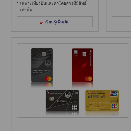
*
เฉพาะเที่ยวบินและค่าโดยสารที่มีสิทธิ์
เท่านั้น
เรียนรู้เพิ่มเติม