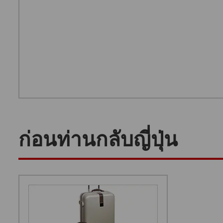
ก่อนท่านกลับญี่ปุ่น