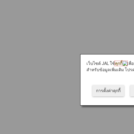
เว็บไซต์ JAL ใช้
คุกกี้
เพื
สำหรับข้อมูลเพิ่มเติม โปรด
การตั้งค่าคุกกี้