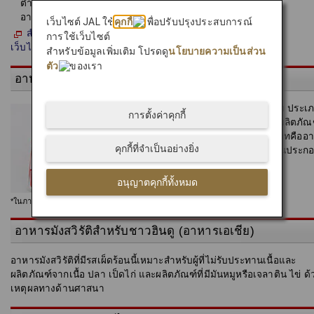
ต่ำที่สุดอาจไม่มีให้บริการเสมอไปเนื่องจากสภาพ
อากาศหรือเหตุผิดปกติอื่นๆ ที่คาดการณ์ไม่ได้
เว็บไซต์ JAL ใช้
คุกกี้
เพื่อปรับปรุงประสบการณ์
สำหรับรายละเอียดเพิ่มเติม โปรดเยี่ยมชม
การใช้เว็บไซต์
เว็บไซต์ของ Tsuji Foods Ltd.
สำหรับข้อมูลเพิ่มเติม โปรดดู
นโยบายความเป็นส่วน
ตัว
ของเรา
อาหารมังสวิรัติ
เรามีอาหารมังสวิรัติสองประเภท ประเ
การตั้งค่าคุกกี้
แรกคืออาหารปราศจากไข่และผลิตภัณ
จากนมโดยสิ้นเชิง และอีกประเภทคืออ
คุกกี้ที่จำเป็นอย่างยิ่ง
มังสวิรัติแบบ Lacto-Ovo (มีส่วนประก
จากไข่และนม)
อนุญาตคุกกี้ทั้งหมด
*ในภาพเป็นอาหารสำหรับชั้นประหยัด
อาหารมังสวิรัติสำหรับชาวฮินดู (อาหารเอเชีย)
อาหารมังสวิรัติที่มีรสเผ็ดร้อนนี้เหมาะสำหรับผู้ที่ไม่รับประทานเนื้อและ
ผลิตภัณฑ์จากเนื้อ ปลา เป็ดไก่ และผลิตภัณฑ์ที่มีมันหมูหรือเจลาติน ไข่ ด้
เหตุผลทางด้านศาสนา