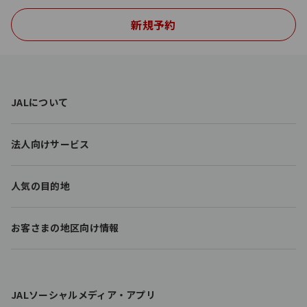
新規予約
F
JALについて
o
o
t
法人向けサービス
e
r
l
人気の目的地
i
n
k
お客さまの地区向け情報
s
JALソーシャルメディア・アプリ