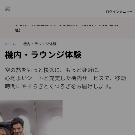
モバイルバッテリーの機内持ち込み個数および充電に関
ログイン
メニュー
するルール変更についてのお願い（2026年4月24日以
降）
重
要
東京（羽田）－ドーハ線の運航について
な
お
モバイルバッテリーの機内持ち込み個数および充電に関
ホーム
機内・ラウンジ体験
知
するルール変更についてのお願い（2026年4月24日以
機内・ラウンジ体験
ら
降）
せ
東京（羽田）－ドーハ線の運航について
空の旅をもっと快適に、もっと身近に。
心地よいシートと充実した機内サービスで、移動
モバイルバッテリーの機内持ち込み個数および充電に関
時間にやすらぎとくつろぎをお届けします。
するルール変更についてのお願い（2026年4月24日以
降）