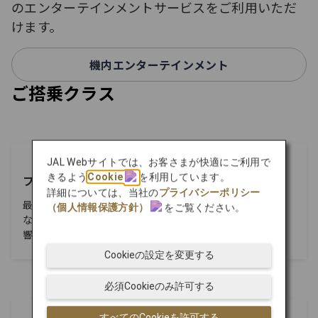
のエンターテインメントサービスをご利用いただ
けます。
機内エンターテインメント
ご搭乗クラス
JAL Webサイトでは、お客さまが快適にご利用で
ファーストクラス
きるよう
Cookie
を利用しています。
詳細については、当社の
プライバシーポリシー
最上級のやすらぎを叶える至福の体験。磨き上げたおもて
（個人情報保護方針）
をご覧ください。
なし、日本の美意識と細部へのこだわりが織りなす、心に
響くあなただけの特別な空の旅へ。
Cookieの設定を変更する
必須Cookieのみ許可する
すべてのCookieを許可する