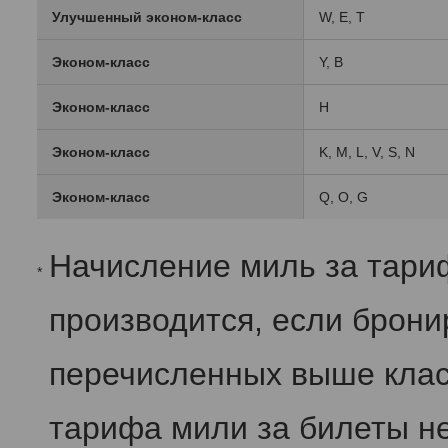
Улучшенный эконом-класс
W, E, T
Эконом-класс
Y, B
Эконом-класс
H
Эконом-класс
K, M, L, V, S, N
Эконом-класс
Q, O, G
Начисление миль за тари
*
производится, если брон
перечисленных выше клас
тарифа мили за билеты не