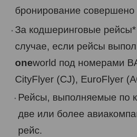
бронирование совершено 
За кодшеринговые рейсы*
*
случае, если рейсы выпо
one
world под номерами B
CityFlyer (CJ), EuroFlyer (A
Рейсы, выполняемые по 
*
две или более авиакомп
рейс.