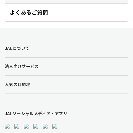
よくあるご質問
開
く
F
JALについて
o
o
t
法人向けサービス
e
r
l
人気の目的地
i
n
k
s
JALソーシャルメディア・アプリ