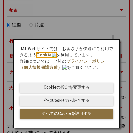
都市
往復
片道
行きの日付
JAL Webサイトでは、お客さまが快適にご利用で
きるよう
Cookie
を利用しています。
帰りの日付
詳細については、当社の
プライバシーポリシー
（個人情報保護方針）
をご覧ください。
クラス
Cookieの設定を変更する
大人
ユース
(12～15歳)
必須Cookieのみ許可する
小児
幼児
すべてのCookieを許可する
(2～11歳)
(0～1歳)
※ドイツ鉄道を含むご旅程の場合、幼児のご予約・購入は国際
線予約・お問い合わせで承ります。