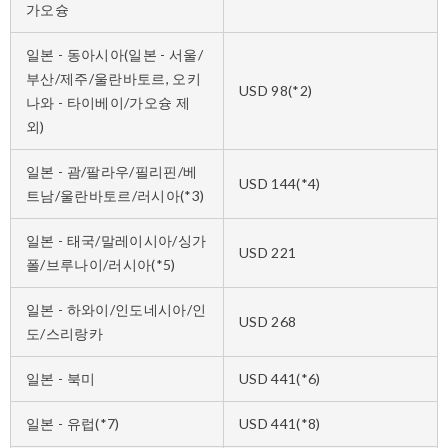
가오슝
일본 - 동아시아(일본 - 서울/
부산/제주/울란바토르, 오키
USD 98(*2)
나와 - 타이베이/가오슝 제
외)
일본 - 괌/팔라우/필리핀/베
USD 144(*4)
트남/울란바토르/러시아(*3)
일본 - 태국/말레이시아/싱가
USD 221
폴/브루나이/러시아(*5)
일본 - 하와이/인도네시아/인
USD 268
도/스리랑카
일본 - 북미
USD 441(*6)
일본 - 유럽(*7)
USD 441(*8)