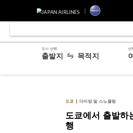
도시 선택
선
출발지
목적지
도쿄
|
다이빙 및 스노클링
도쿄에서 출발하는
행