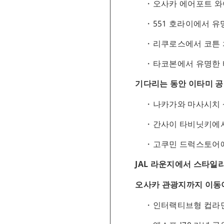
오사카 에어포트 
551 호라이에서 
리쿠로스에서 코튼
타코본에서 유명한
기다리는 동안 이타미 
나카가와 마사시치 
간사이 타비닛키에
고쿠민 드럭스토어
JAL 라운지에서 스타일
오사카 관광지까지 이동
인터랙티브형 컵라