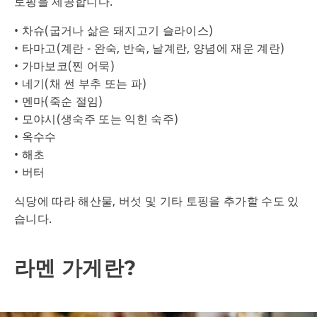
토핑을 제공합니다.
• 차슈(굽거나 삶은 돼지고기 슬라이스)
• 타마고(계란 - 완숙, 반숙, 날계란, 양념에 재운 계란)
• 가마보코(찐 어묵)
• 네기(채 썬 부추 또는 파)
• 멘마(죽순 절임)
• 모야시(생숙주 또는 익힌 숙주)
• 옥수수
• 해초
• 버터
식당에 따라 해산물, 버섯 및 기타 토핑을 추가할 수도 있
습니다.
라멘 가게란?