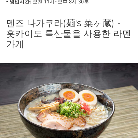
• 영업시간:
오전 11시~오후 8시 30분
멘즈 나가쿠라(麺's 菜ヶ蔵) -
홋카이도 특산물을 사용한 라멘
가게