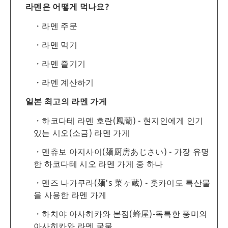
라멘은 어떻게 먹나요?
라멘 주문
라멘 먹기
라멘 즐기기
라멘 계산하기
일본 최고의 라멘 가게
하코다테 라멘 호란(鳳蘭) - 현지인에게 인기
있는 시오(소금) 라멘 가게
멘츄보 아지사이(麺厨房あじさい) - 가장 유명
한 하코다테 시오 라멘 가게 중 하나
멘즈 나가쿠라(麺's 菜ヶ蔵) - 홋카이도 특산물
을 사용한 라멘 가게
하치야 아사히카와 본점(蜂屋)-독특한 풍미의
아사히카와 라멘 국물