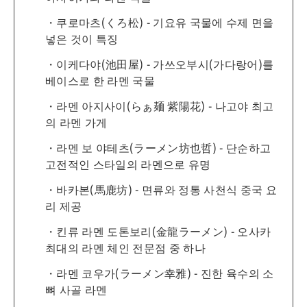
쿠로마츠(くろ松) - 기요유 국물에 수제 면을
넣은 것이 특징
이케다야(池田屋) - 가쓰오부시(가다랑어)를
베이스로 한 라멘 국물
라멘 아지사이(らぁ麺 紫陽花) - 나고야 최고
의 라멘 가게
라멘 보 야테츠(ラーメン坊也哲) - 단순하고
고전적인 스타일의 라멘으로 유명
바카본(馬鹿坊) - 면류와 정통 사천식 중국 요
리 제공
킨류 라멘 도톤보리(金龍ラーメン) - 오사카
최대의 라멘 체인 전문점 중 하나
라멘 코우가(ラーメン幸雅) - 진한 육수의 소
뼈 사골 라멘