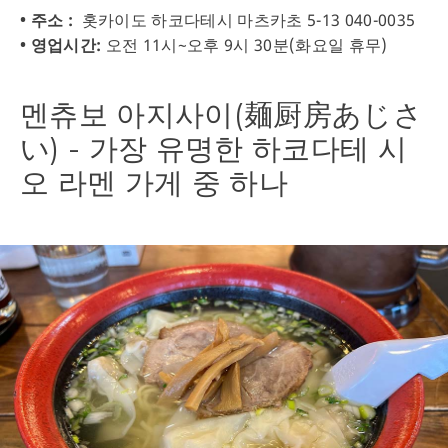
• 주소 :
홋카이도 하코다테시 마츠카초 5-13 040-0035
• 영업시간:
오전 11시~오후 9시 30분(화요일 휴무)
멘츄보 아지사이(麺厨房あじさ
い) - 가장 유명한 하코다테 시
오 라멘 가게 중 하나