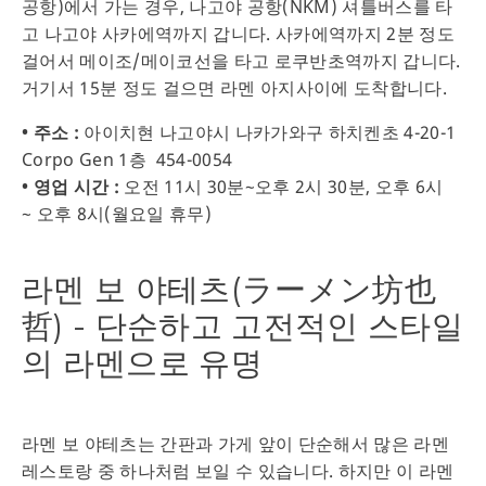
공항)에서 가는 경우, 나고야 공항(NKM) 셔틀버스를 타
고 나고야 사카에역까지 갑니다. 사카에역까지 2분 정도
걸어서 메이조/메이코선을 타고 로쿠반초역까지 갑니다.
거기서 15분 정도 걸으면 라멘 아지사이에 도착합니다.
• 주소 :
아이치현 나고야시 나카가와구 하치켄초 4-20-1
Corpo Gen 1층 454-0054
• 영업 시간 :
오전 11시 30분~오후 2시 30분, 오후 6시
~ 오후 8시(월요일 휴무)
라멘 보 야테츠(ラーメン坊也
哲) - 단순하고 고전적인 스타일
의 라멘으로 유명
라멘 보 야테츠는 간판과 가게 앞이 단순해서 많은 라멘
레스토랑 중 하나처럼 보일 수 있습니다. 하지만 이 라멘