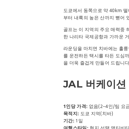
도쿄에서 동쪽으로 약 40km 
부터 내륙의 높은 산까지 뻗어 
골프는 이 지역의 주요 매력중 
한 나리타 국제공항과 가까운 거
라운딩을 마치면 치바에는 훌륭한
를 운전하든 택시를 타든 도심까
을 더욱 즐겁게 만들어 드립니다
JAL 버케이
1인당 가격:
없음(2~4인/팀 요
목적지:
도쿄 지역(치바)
기간:
1일
여행스타일:
현지 선택 액티비