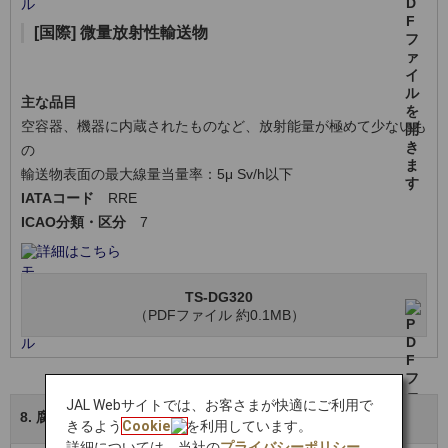
[国際] 微量放射性輸送物
主な品目
空容器、機器に内蔵されたものなど、放射能量が極めて少ないも
の
輸送物表面の最大線量当量率：5μ Sv/h以下
IATAコード
RRE
ICAO分類・区分
7
詳細はこちら
TS-DG320
（PDFファイル 約0.1MB）
JAL Webサイトでは、お客さまが快適にご利用で
8. 腐食性物質
きるよう
Cookie
を利用しています。
詳細については、当社の
プライバシーポリシー