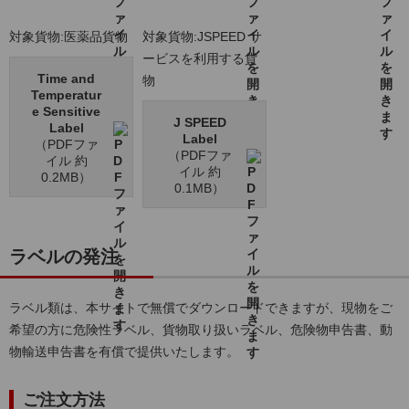
対象貨物:医薬品貨物
対象貨物:JSPEED サ
ービスを利用する貨
Time and
物
Temperatur
e Sensitive
J SPEED
Label
Label
（PDFファ
（PDFファ
イル 約
イル 約
0.2MB）
0.1MB）
ラベルの発注
ラベル類は、本サイトで無償でダウンロードできますが、現物をご
希望の方に危険性ラベル、貨物取り扱いラベル、危険物申告書、動
物輸送申告書を有償で提供いたします。
ご注文方法