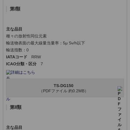
第I類
主な品目
種々の放射性同位元素
輸送物表面の最大線量当量率：5μ Sv/h以下
輸送指数：0
IATAコード
RRW
ICAO分類・区分
7
詳細はこちら
TS-DG150
（PDFファイル 約0.2MB）
第II類
主な品目