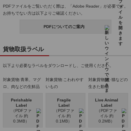
PDFファイルをご覧いただく際は、「Adobe Reader」が必要です。
お持ちでない方は以下よりご確認ください。
PDFについてのご案内
貨物取扱ラベル
以下より必要なラベルをダウンロードし、ご使用ください。
対象貨物:青果、マグ
対象貨物:こわれやす
対象貨物:犬·猫などの
ロ、肉などの生鮮品
いもの
生きた動物
Perishable
Fragile
Live Animal
Label
Label
Label
（PDFファ
（PDFファ
（PDFファ
イル 約
イル 約
イル 約
0.3MB）
0.1MB）
0.2MB）