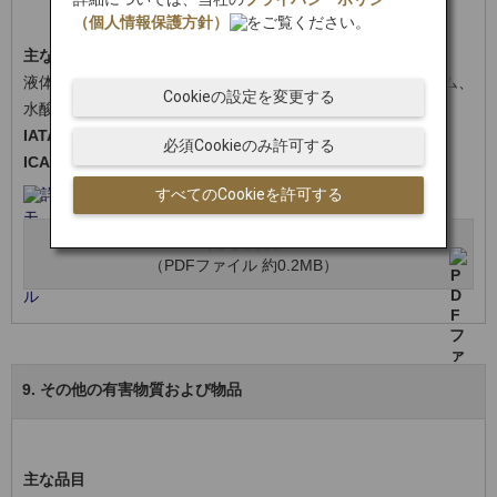
（個人情報保護方針）
をご覧ください。
主な品目
液体バッテリー、水銀、硫酸、塩酸、酢酸、水酸化ナトリウム、
Cookieの設定を変更する
水酸化カリウム、ガリウムなど
IATAコード
RCM
必須Cookieのみ許可する
ICAO分類・区分
8
すべてのCookieを許可する
詳細はこちら
TS-DG180
（PDFファイル 約0.2MB）
9. その他の有害物質および物品
主な品目