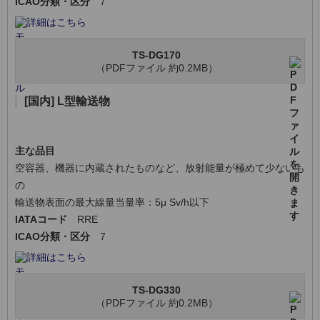
ICAO分類・区分
7
詳細はこちら
TS-DG170
（PDFファイル 約0.2MB）
[国内] L型輸送物
主な品目
空容器、機器に内蔵されたものなど、放射能量が極めて少ないも
の
輸送物表面の最大線量当量率：5μ Sv/h以下
IATAコード
RRE
ICAO分類・区分
7
詳細はこちら
TS-DG330
（PDFファイル 約0.2MB）