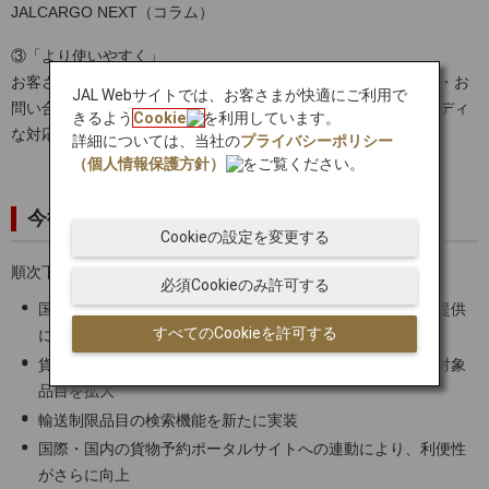
JALCARGO NEXT（コラム）
③「より使いやすく」
お客さまのサポートツールとしてチャットボット・FAQツール・お
JAL Webサイトでは、お客さまが快適にご利用で
問い合わせフォームを導入し、お客さまの用途に応じたスピーディ
きるよう
Cookie
を利用しています。
な対応を実現しました。
詳細については、当社の
プライバシーポリシー
（個人情報保護方針）
をご覧ください。
今後の更なる展開
Cookieの設定を変更する
順次下記のような更新を予定しております。
必須Cookieのみ許可する
国際線スケジュールの便検索や運航イレギュラーの情報の提供
すべてのCookieを許可する
に関する機能を拡充
貨物輸送状況のリアルタイムメール配信サービスについて対象
品目を拡大
輸送制限品目の検索機能を新たに実装
国際・国内の貨物予約ポータルサイトへの連動により、利便性
がさらに向上