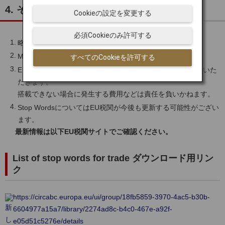
4. その他
Cookieの設定を変更する
必須Cookieのみ許可する
略語の使用は認められておりません。
MAWBとHAWBで同一品名の使用も不可となります。
すべてのCookieを許可する
EU当局からの許可を確認できた後、ご予約便で輸送させていた
だきます。
搭載できない場合に発生する費用などは責任を負いかねます。
Stop WordsについてはEU税関が今後も更新する可能性がござい
ます。
最新情報は以下EU税関サイトでご確認ください。
List of stop words for trade ダウンロード用リン
ク
https://circabc.europa.eu/ui/group/18fb5859-3970-4ac5-b30b-
6604977a15a7/library/2274ad8c-b4c0-467e-a92f-
e05d51c5276e/details