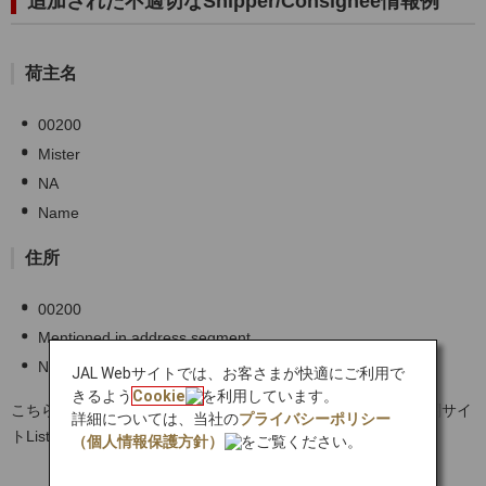
追加された不適切なShipper/Consignee情報例
荷主名
00200
Mister
NA
Name
住所
00200
Mentioned in address segment
NA
JAL Webサイトでは、お客さまが快適にご利用で
きるよう
Cookie
を利用しています。
こちらは一例となりますので、詳細につきましては以下EU税関サイ
詳細については、当社の
プライバシーポリシー
トList of stop words_01.02.2026をご確認ください。
（個人情報保護方針）
をご覧ください。