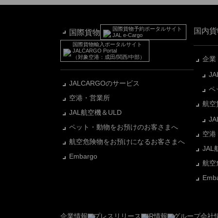
国際貨物予約ポータルサイト
国内貨
国際貨物
JAL e-Cargo
国際貨物輸入ポータルサイト
JALCARGO Portal
（対象空港：成田/関西/中部）
企業
J
JALCARGOのサービス
ペ
空港・営業所
航空
JAL航空機＆ULD
J
ペット・動物をお預けのお客さまへ
空港
航空危険物をお預けになるお客さまへ
JA
Embargo
航空
Em
企業情報
プレスリリース
IR情報
グループ会社