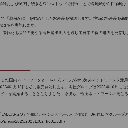
輸送および通関手続きをワンストップで行うことで各地域から目的地ま
まで「越前がに」を始めとした水産品を輸送します。地域の特産品を新
食のPRを実施します。
プは、優れた地産品の更なる海外輸出拡大を通して日本の食の魅力を発信
とした国内ネットワークと、JALグループが持つ海外ネットワークを活
を2026年1月13日(火)に販売開始します。両社グループは2025年10
ービスを開始することとなりました。今後も、輸送ネットワークの更な
と「JALCARGO」で仙台からシンガポールへお届け！JR 東日本グループ
o.jp/press/2025/20251002_ho01.pdf
）