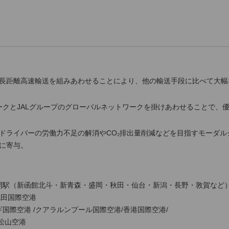
長距離高速輸送を組みあわせることにより、他の輸送手段に比べて大幅
ワークとJALグループのグローバルネットワークを掛けあわせることで、
ドライバーの労働力不足の解消やCO₂排出量削減などを目指すモーダ
に寄与。
駅（新函館北斗・新青森・盛岡・秋田・仙台・新潟・長野・敦賀など
成田国際空港
国際空港 /クアラルンプール国際空港/香港国際空港/
山空港