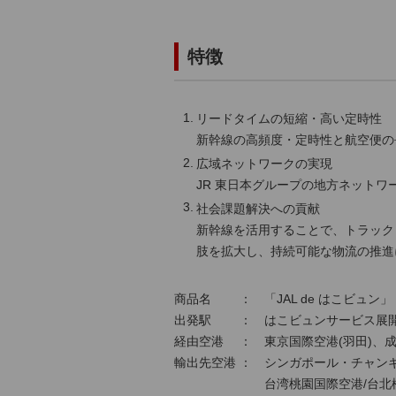
特徴
リードタイムの短縮・高い定時性
新幹線の高頻度・定時性と航空便の
広域ネットワークの実現
JR 東日本グループの地方ネット
社会課題解決への貢献
新幹線を活用することで、トラック
肢を拡大し、持続可能な物流の推進
商品名 ： 「JAL de はこビュン」
出発駅 ： はこビュンサービス展開
経由空港 ： 東京国際空港(羽田)、
輸出先空港 ： シンガポール・チャンギ
台湾桃園国際空港/台北松