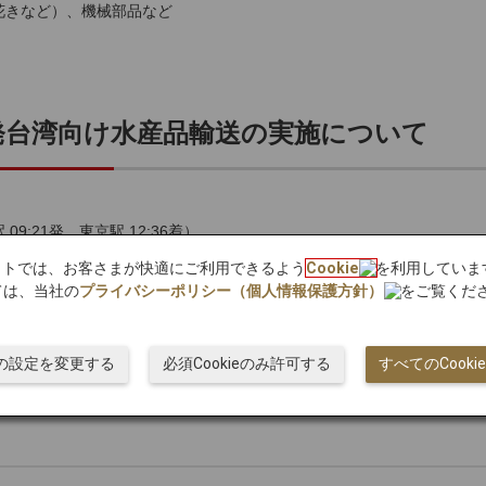
花きなど）、機械部品など
賀発台湾向け水産品輸送の実施について
9:21発、東京駅 12:36着）
8:10発、台北松山空港 22:00着 ※日本時間）
bサイトでは、お客さまが快適にご利用できるよう
Cookie
を利用していま
園空港まで陸送し桃園空港で通関を行います。
ては、当社の
プライバシーポリシー（個人情報保護方針）
をご覧くだ
前がに、敦賀真鯛、若狭まはた）
ieの設定を変更する
必須Cookieのみ許可する
すべてのCook