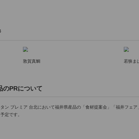
ジ
敦賀真鯛
若狭ま
のPRについて
タン プレミア 台北において福井県産品の「食材提案会」「福井フェア
る予定です。