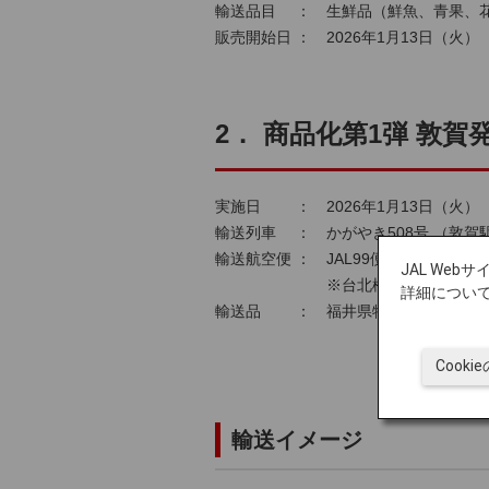
輸送品目 ： 生鮮品（鮮魚、青果、
販売開始日 ： 2026年1月13日（火）
2． 商品化第1弾 敦
実施日 ： 2026年1月13日（火）
輸送列車 ： かがやき508号 （敦賀駅 0
輸送航空便 ： JAL99便 （羽田空港 1
JAL We
※台北松山空港到着後、台湾桃
詳細につい
輸送品 ： 福井県特産の水産品（越
Cook
輸送イメージ