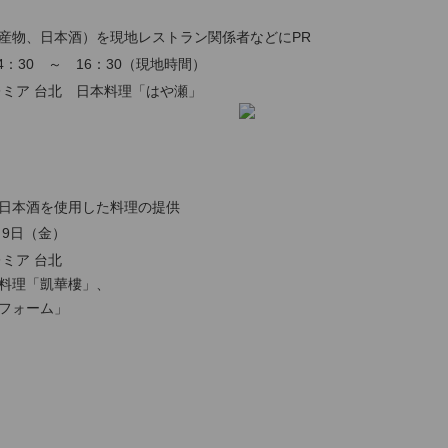
産物、日本酒）を現地レストラン関係者などにPR
4：30 ～ 16：30（現地時間）
レミア 台北 日本料理「はや瀬」
日本酒を使用した料理の提供
月9日（金）
ミア 台北
理「凱華樓」、
ォーム」