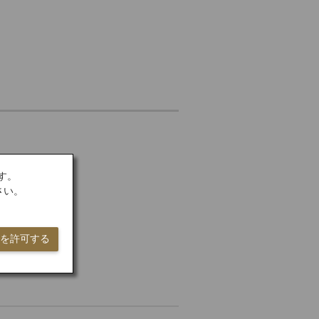
す。
さい。
ieを許可する