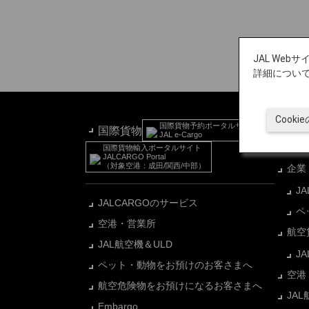
JAL We
詳細につい
Cook
国際貨物予約ポータルサイト
国内貨
国際貨物
JAL e-Cargo
国際貨物輸入ポータルサイト
JALCARGO Portal
（対象空港：成田/関西/中部）
企業
J
JALCARGOのサービス
ペ
空港・営業所
航空
JAL航空機＆ULD
J
ペット・動物をお預けのお客さまへ
空港
航空危険物をお預けになるお客さまへ
JA
Embargo