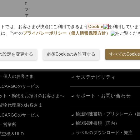
bサイトでは、お客さまが快適にご利用できるよう
Cookie
を利用していま
ては、当社の
プライバシーポリシー（個人情報保護方針）
をご覧くだ
ieの設定を変更する
必須Cookieのみ許可する
すべてのCook
物
産地直送
国内貨物ポータルサイト
・個人のお客さま
サステナビリティ
ALCARGOのサービス
ット・動物をお預けのお客さまへ
サポート・お問い合わせ
貨物代理店のお客さま
輸送関連書類・プリクレーム（
ALCARGOのサービス
輸送関連書類（国内）
・営業所
ラベルのダウンロード・発注
L航空機＆ULD