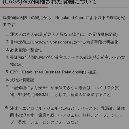
(LAGs)※が同梱された貨物について
爆発物輸送防止の観点から、Regulated Agentによる以下の確認が必
要です。
運送人の本人確認(荷送人と異なる場合は、身元情報を記録)
非特定荷主(Unknown Consignor)に対する精算手段の明確化
必要書類の整合性
受託前24時間以内の特定荷主ステータス確認(特定荷主からの貨
物のみ)
EBR（Established Business Relationship）確認
貨物外装確認
上記確認により安全性が確保できない場合は「ハイリスク貨
物・郵便物（HRCM）」として、荷送人に返送すること
液体・エアロゾル・ジェル（LAGs）：ペースト、乳濁液、液体
固体の混合物、歯磨き粉、ヘアジェル、飲料、スープ、シロッ
プ、香水、シェービングフォームなど