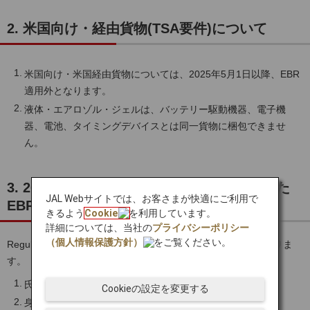
2. 米国向け・経由貨物(TSA要件)について
米国向け・米国経由貨物については、2025年5月1日以降、EBR
適用外となります。
液体・エアロゾル・ジェルは、バッテリー駆動機器、電子機
器、電池、タイミングデバイスとは同一貨物に梱包できませ
ん。
3. 2024年9月1日以降に取引関係が確立された
JAL Webサイトでは、お客さまが快適にご利用で
EBRの認定について
きるよう
Cookie
を利用しています。
詳細については、当社の
プライバシーポリシー
（個人情報保護方針）
をご覧ください。
Regulated Agentは荷送人などの以下情報を確認する必要がありま
す。
氏名、住所、電話番号などの契約情報
Cookieの設定を変更する
身元確認が可能な支払い情報