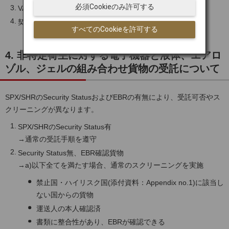
必須Cookieのみ許可する
VAT番号や登記事項証明書(必要な場合のみ)
契約書類
すべてのCookieを許可する
4. 非特定荷主に対する電子機器と液体、エアロ
ゾル、ジェルの組み合わせ貨物の受託について
SPX/SHRのSecurity StatusおよびEBRの有無により、受託可否やス
クリーニングが異なります。
SPX/SHRのSecurity Status有
→通常の受託手順を遵守
Security Status無、EBR確認貨物
→a)以下全てを満たす場合、通常のスクリーニングを実施
禁止国・ハイリスク国(添付資料：Appendix no.1)に該当し
ない国からの貨物
運送人の本人確認済
書類に整合性があり、EBRが確認できる