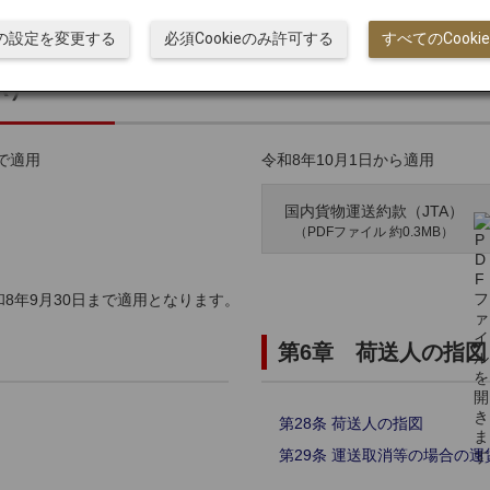
ieの設定を変更する
必須Cookieのみ許可する
すべてのCook
A）
まで適用
令和8年10月1日から適用
国内貨物運送約款（JTA）
（PDFファイル 約0.3MB）
和8年9月30日まで適用となります。
第6章 荷送人の指図
第28条 荷送人の指図
第29条 運送取消等の場合の