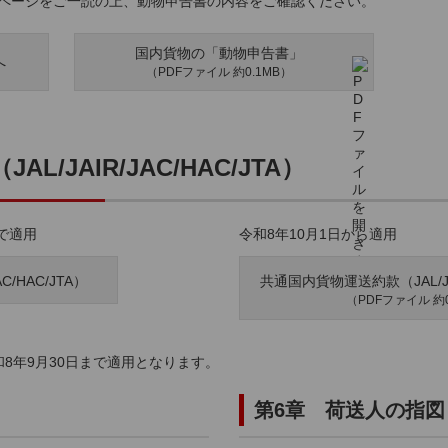
のページをご一読の上、動物申告書の内容をご確認ください。
国内貨物の「動物申告書」
へ
（PDFファイル 約0.1MB）
/JAIR/JAC/HAC/JTA）
まで適用
令和8年10月1日から適用
/HAC/JTA）
共通国内貨物運送約款（JAL/JAI
（PDFファイル 約0
和8年9月30日まで適用となります。
第6章 荷送人の指図