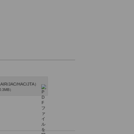
R/JAC/HAC/JTA）
.3MB）