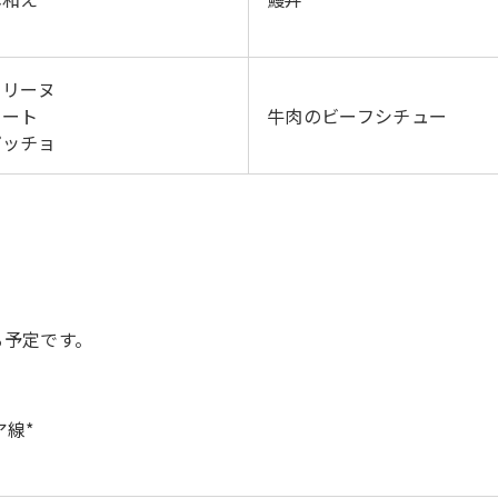
テリーヌ
マート
牛肉のビーフシチュー
パッチョ
る予定です。
ア線*