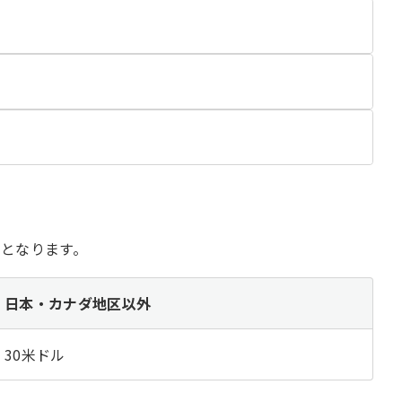
開
く
開
く
開
く
となります。
日本・カナダ地区以外
30米ドル