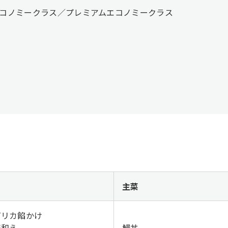
）エコノミークラス／プレミアムエコノミークラス
菜
主菜
プリカ餡かけ
麻和え
鰻丼