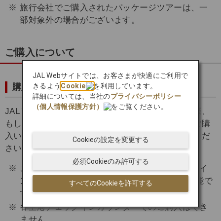
旅行会社でご購入されたパッケージツアーは、一
部対象外の場合がございます。
ご購入について
JAL Webサイトでは、お客さまが快適にご利用で
きるよう
Cookie
を利用しています。
購入方法
詳細については、当社の
プライバシーポリシー
（個人情報保護方針）
をご覧ください。
JAL Webサイトで予約と同時に航空券をご購入の際、
もしくは航空券ご購入後に「予約詳細」画面よりご購
入いただけます。お申し込み方法は以下をご確認くだ
Cookieの設定を変更する
さい。
必須Cookieのみ許可する
ご購入はチェックイン前（オンラインチェックイ
ンを含む）および国際線出発の1時間前まで可能で
すべてのCookieを許可する
す。
各空港チェックインカウンターでのご購入はでき
ません。