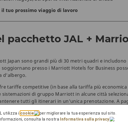
 il tuo prossimo viaggio di lavoro
el pacchetto JAL + Marrio
ott Japan sono grandi più di 30 metri quadri e includono 
che soggiornano presso i Marriott Hotels for Business pos
a d'albergo.
ffre tariffe competitive (in base alla tariffa più economic
sistemazioni di gruppo Marriott in alcune città selezionat
enere tutti gli itinerari in un'unica prenotazione. A pa
to privato, che offre maggiore comfort e tranquillità.
L utilizza i
cookie
per migliorare la tua esperienza sul sito.
 informazioni, consulta la nostra
Informativa sulla privacy
.