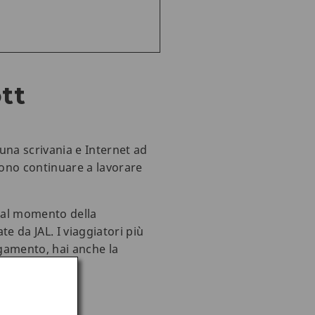
tt
una scrivania e Internet ad
sono continuare a lavorare
a al momento della
e da JAL. I viaggiatori più
gamento, hai anche la