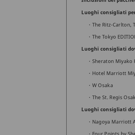
Inclusioni del pacche
Luoghi consigliati pe
The Ritz-Carlton, 
The Tokyo EDITI
Luoghi consigliati d
Sheraton Miyako 
Hotel Marriott Mi
W Osaka
The St. Regis Osa
Luoghi consigliati d
Nagoya Marriott A
Four Points by Sh