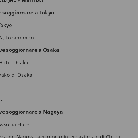
tto JAL + Marriott
r soggiornare a Tokyo
Tokyo
ON, Toranomon
ove soggiornare a Osaka
Hotel Osaka
yako di Osaka
ka
ove soggiornare a Nagoya
ssocia Hotel
eraton Nagoya, aeroporto internazionale di Chubu