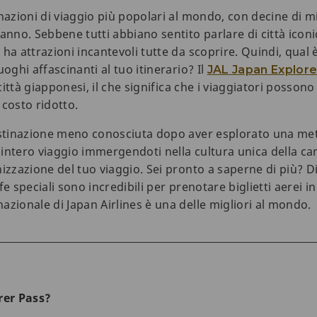
azioni di viaggio più popolari al mondo, con decine di mili
 anno. Sebbene tutti abbiano sentito parlare di città ico
ha attrazioni incantevoli tutte da scoprire. Quindi, qual 
oghi affascinanti al tuo itinerario? Il
JAL Japan Explore
 città giapponesi, il che significa che i viaggiatori posso
 costo ridotto.
destinazione meno conosciuta dopo aver esplorato una m
intero viaggio immergendoti nella cultura unica della c
izzazione del tuo viaggio. Sei pronto a saperne di più? D
e speciali sono incredibili per prenotare biglietti aerei i
zionale di Japan Airlines è una delle migliori al mondo.
rer Pass?