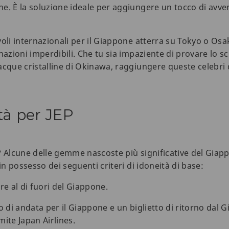
e. È la soluzione ideale per aggiungere un tocco di avve
oli internazionali per il Giappone atterra su Tokyo o Osaka
nazioni imperdibili. Che tu sia impaziente di provare lo s
acque cristalline di Okinawa, raggiungere queste celebri 
ità per JEP
? Alcune delle gemme nascoste più significative del Giap
in possesso dei seguenti criteri di idoneità di base:
re al di fuori del Giappone.
o di andata per il Giappone e un biglietto di ritorno dal G
ite Japan Airlines.