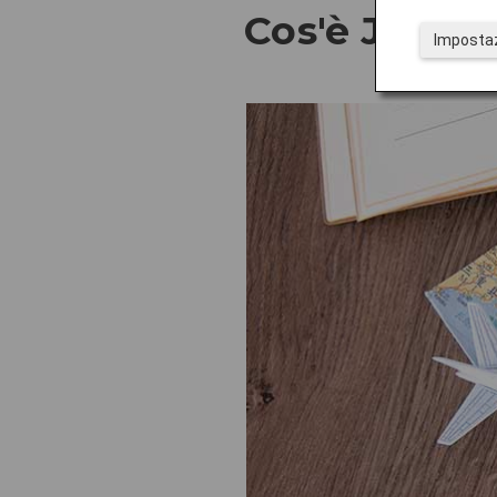
Cos'è JAL Ja
Impostaz