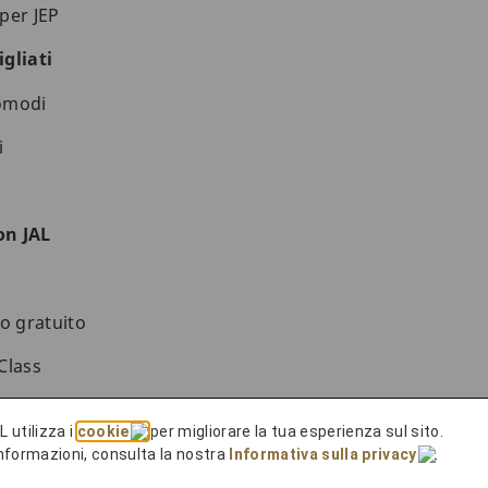
 per JEP
igliati
comodi
i
on JAL
to gratuito
Class
a con JAL Japan Explorer Pass
L utilizza i
cookie
per migliorare la tua esperienza sul sito.
 informazioni, consulta la nostra
Informativa sulla privacy
.