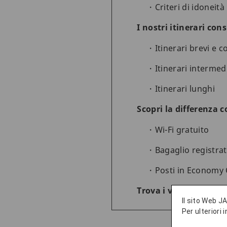
Criteri di idoneità
I nostri itinerari cons
Itinerari brevi e 
Itinerari intermed
Itinerari lunghi
Scopri la differenza c
Wi-Fi gratuito
Bagaglio registra
Posti in Economy 
Trova i voli e prenot
Il sito Web JA
Per ulteriori