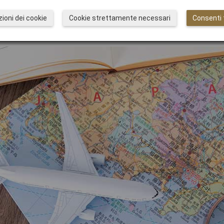
pan Explorer Pass?
ioni dei cookie
Cookie strettamente necessari
Consenti t