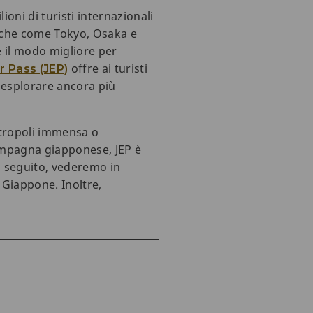
oni di turisti internazionali
niche come Tokyo, Osaka e
è il modo migliore per
offre ai turisti
r Pass (JEP)
no esplorare ancora più
etropoli immensa o
ampagna giapponese, JEP è
i seguito, vederemo in
n Giappone. Inoltre,