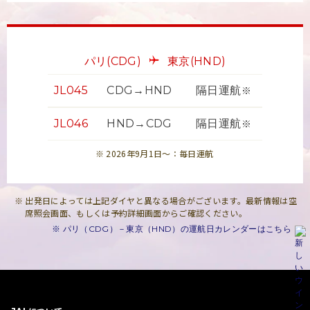
パリ
(CDG)
東京
(HND)
JL045
CDG→HND
隔日運航
※
JL046
HND→CDG
隔日運航
※
2026年9月1日～：毎日運航
出発日によっては上記ダイヤと異なる場合がございます。最新情報は空
席照会画面、もしくは予約詳細画面からご確認ください。
※ パリ（CDG）－東京（HND）の運航日カレンダーはこちら