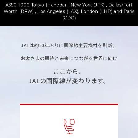
A350-1000 Tokyo (Haneda) - New York (JFK) , Dallas/Fort
Worth (DFW) ,
Los Angeles (LAX), London (LHR) and Paris
(CDG)
JALは約20年ぶりに国際線主要機材を刷新。
お客さまの期待と未来につながる世界に向け
ここから、
JALの国際線が変わります。