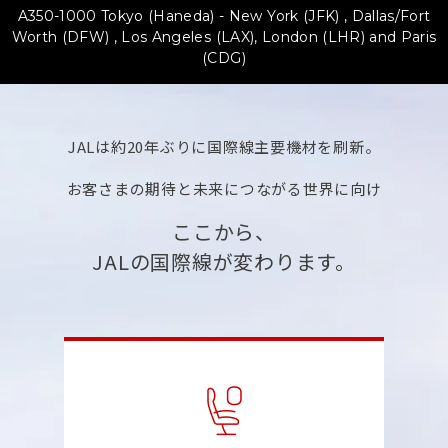
A350-1000 Tokyo (Haneda) - New York (JFK) , Dallas/Fort
Worth (DFW) ,
Los Angeles (LAX), London (LHR) and Paris
(CDG)
JALは約20年ぶりに国際線主要機材を刷新。
お客さまの期待と未来につながる世界に向け
ここから、
JALの国際線が変わります。