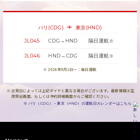
パリ
(CDG)
東京
(HND)
JL045
CDG→HND
隔日運航
※
JL046
HND→CDG
隔日運航
※
2026年9月1日～：毎日運航
出発日によっては上記ダイヤと異なる場合がございます。最新情報は空
席照会画面、もしくは予約詳細画面からご確認ください。
※ パリ（CDG）－東京（HND）の運航日カレンダーはこちら