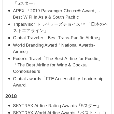
「5スター」
APEX 「2019 Passenger Choice® Award」-
Best WiFi in Asia & South Pacific
Tripadvisor トラベラーズチョイス™ 「日本のベ
ストエアライン」
Global Traveler「Best Trans-Pacific Airline」
World Branding Award「National Awards-
Airline」
Fodor's Travel「The Best Airline for Foodie」
「The Best Airline for Wine & Cocktail
Connoisseurs」
Global awards「FTE Accessibility Leadership
Award」
2018
SKYTRAX Airline Rating Awards「5スター」
SKYTRAX World Airline Awards「ベスト・エコ