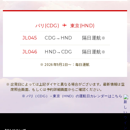
パリ
(CDG)
東京
(HND)
JL045
CDG→HND
隔日運航
※
JL046
HND→CDG
隔日運航
※
2026年9月1日～：毎日運航
出発日によっては上記ダイヤと異なる場合がございます。最新情報は空
席照会画面、もしくは予約詳細画面からご確認ください。
※ パリ（CDG）－東京（HND）の運航日カレンダーはこちら