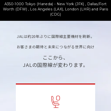
A350-1000 Tokyo (Haneda) - New York (JFK) , Dallas/Fort
Worth (DFW) ,
Los Angeles (LAX), London (LHR) and Paris
(CDG)
JALは約20年ぶりに国際線主要機材を刷新。
お客さまの期待と未来につながる世界に向け
ここから、
JALの国際線が変わります。