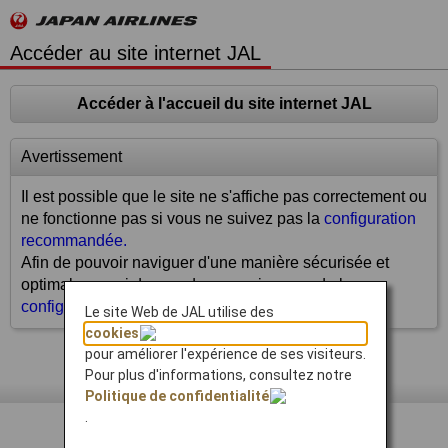
Accéder au site internet JAL
Accéder à l'accueil du site internet JAL
Avertissement
Il est possible que le site ne s'affiche pas correctement ou
ne fonctionne pas si vous ne suivez pas la
configuration
recommandée.
Afin de pouvoir naviguer d'une manière sécurisée et
optimale, merci de prendre connaissance de la
configuration recommandée.
Le site Web de JAL utilise des
cookies
pour améliorer l'expérience de ses visiteurs.
Haut de page
Pour plus d'informations, consultez notre
Politique de confidentialité
.
ACCUEIL