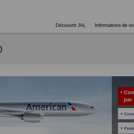
Découvrir JAL
Informations de v
)
Com
par 
Comm
Point