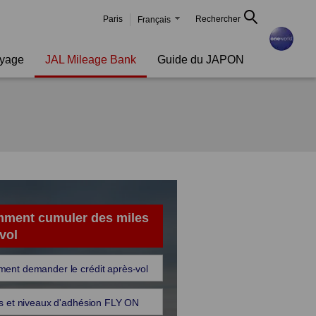
Paris
Rechercher
Français
oyage
JAL Mileage Bank
Guide du JAPON
ment cumuler des miles
vol
ent demander le crédit après-vol
s et niveaux d'adhésion FLY ON