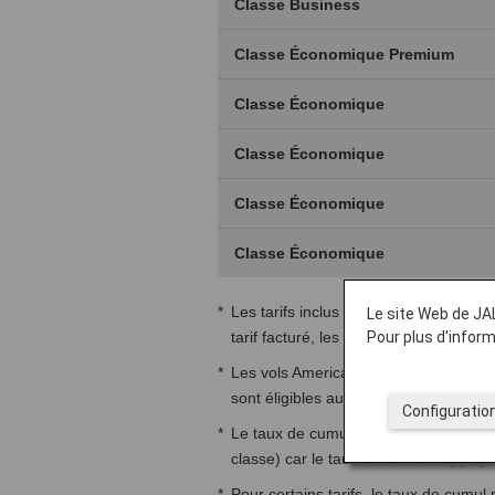
Classe Business
Classe Économique Premium
Classe Économique
Classe Économique
Classe Économique
Classe Économique
*
Les tarifs inclus sont éligibles pour l
Le site Web de JAL
Pour plus d'infor
tarif facturé, les billets ne seront p
*
Les vols American Airlines et Americ
sont éligibles au cumul de miles.
Configuratio
*
Le taux de cumul sera appliqué à la 
classe) car le taux de cumul s'appliqu
*
Pour certains tarifs, le taux de cumul 