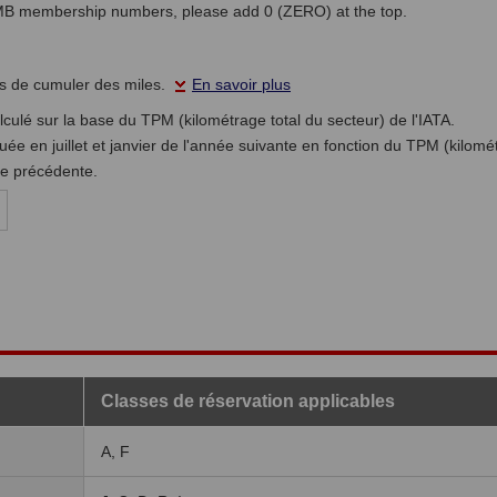
JMB membership numbers, please add 0 (ZERO) at the top.
as de cumuler des miles.
En savoir plus
culé sur la base du TPM (kilométrage total du secteur) de l'IATA.
uée en juillet et janvier de l'année suivante en fonction du TPM (kilomét
ée précédente.
Classes de réservation applicables
A, F