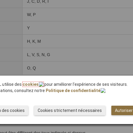
J, C, D, R, I
W, P
Y
H, K, M
L, V, S, N, G
O, Q
e cumul de miles s'ils sont réservés dans l'une des classes de réservatio
 utilise des
cookies
pour améliorer l'expérience de ses visiteurs.
mations, consultez notre
Politique de confidentialité
.
as admissibles au cumul de miles s'ils sont réservés dans une classe qui
an Eagle avec des numéros de vol AA et tous les vols en partage de c
n des cookies
Cookies strictement nécessaires
Autoriser
première classe sur les vols nationaux américains AA avec 2 classes d
e en fonction de la classe de réservation des billets.
peut être différent des taux indiqués ci-dessus.