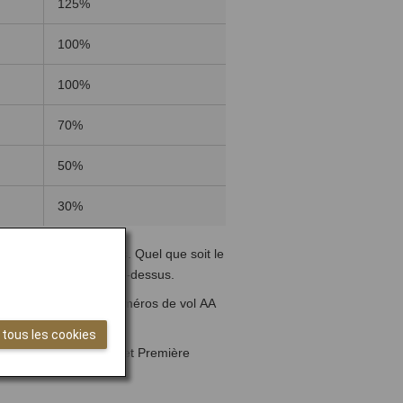
125%
100%
100%
70%
50%
30%
n applicables ci-dessus. Quel que soit le
 n'est pas mentionnée ci-dessus.
ode opérés avec des numéros de vol AA
 tous les cookies
e service (Économique et Première