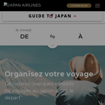
CONNEXION
JE VOYAGE
DE
À
Organisez votre voyage
Découvrez quelques conseils
de voyages au Japon avant le
départ