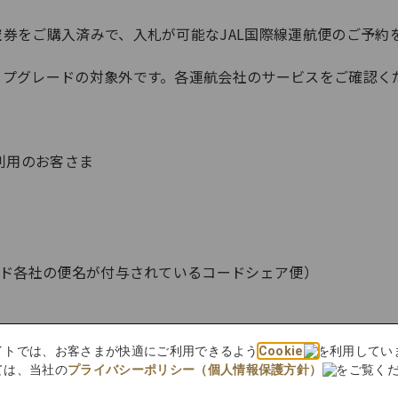
空券をご購入済みで、入札が可能なJAL国際線運航便のご予約
アップグレードの対象外です。各運航会社のサービスをご確認く
利用のお客さま
ールド各社の便名が付与されているコードシェア便）
社が実施しているサービスをご利用できる場合がございます。
bサイトでは、お客さまが快適にご利用できるよう
Cookie
を利用してい
ては、当社の
プライバシーポリシー（個人情報保護方針）
をご覧く