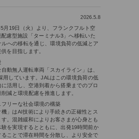
2026.5.8
6年5月19日（火）より、フランクフルト空
境配慮型施設「ターミナル3」へ移転いた
ナルへの移転を通じ、環境負荷の低減とア
提供を目指します。
段
全自動無人運転車両「スカイライン」は、
採用しています。JALはこの環境負荷の低
的に活用し、空港到着から搭乗までのプロ
量削減と環境配慮を推進します。
スフリーな社会環境の構築
機」はAI技術により手続きの正確性とス
ます。混雑緩和によりお客さまが心身とも
験を実現するとともに、出発19時間前か
することで滞在時間を分散し、より安全で