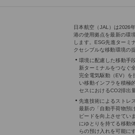
日本航空（JAL）は202
港の使用拠点を最新の環
します。ESG先進ターミ
クセシブルな移動環境の
環境に配慮した移動手
新ターミナルをつなぐ
完全電気駆動（EV）を
い移動インフラを積極
セスにおけるCO2排出
先進技術によるストレ
最新の「自動手荷物預け
ピードを向上させてい
にゆとりを持てる移動体
らの預け入れを可能に