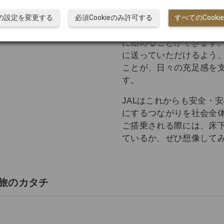
豊かな暮らしを守る大切
お子さまの学用品・衣類
ieの設定を変更する
必須Cookieのみ許可する
すべてのCook
で、新天地でも生活の空
に始めることができます
に送っていただけるよう
ことが、日々の充足感を
す。
JALはこれからも安全・
にするつながりを社会全体
ご搭乗される際には、床
ているか、ぜひ想像して
旅のカタチ