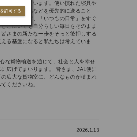
な役割を担っています。使い慣れた寝具や
、キッチン用品などを優先的に送ること
ieを許可する
白期間を作らず、「いつもの日常」をすぐ
。どこにいても自分らしい毎日をそのまま
、皆さまの新たな一歩をそっと後押しする
支える基盤になると私たちは考えていま
安心な貨物輸送を通じて、社会と人を幸せ
に広げてまいります。 皆さま、JAL便に
下の広大な貨物室に、どんなものが積まれ
みてくださいね。
2026.1.13