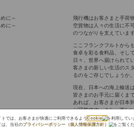
飛行機はお客さまと手荷
空貨物は人々の生活に不
のつながりを支えていま
ここフランクフルトから
食卓を彩る食料品、そし
日々、世界へ届けられて
客さまの新しい生活のス
るのをご存じでしょうか
現在、日本への海上輸送
皆さまのお手元に届くまで
あれば、お客さまが日本到
が可能です。また、激し
えられる点も大きな特徴
bサイトでは、お客さまが快適にご利用できるよう
Cookie
を利用してい
ては、当社の
プライバシーポリシー（個人情報保護方針）
をご覧く
この輸送期間の短さは、