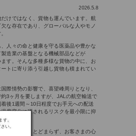
2026.5.8
物だけではなく、貨物も運んでいます。航
可欠な存在であり、グローバルな人やモノ
す。
も、人々の命と健康を守る医薬品や豊かな
て製造業の基盤となる機械部品などが
います。そんな多種多様な貨物の中に、お
タートに寄り添う引越し貨物も積まれてい
。
は国際情勢の影響で、喜望峰周りとなり、
約3ヶ月を要しますが、JALの航空輸送で
着後1週間～10日程度でお手元への配送
い温度変化に晒されるリスクを最小限に抑
です。
ます。
ださい。
単なる利便性にとどまらず、お客さまの心