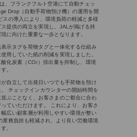
）は、フランクフルト空港にて自動チェッ
gage Drop（自動手荷物預け機）の運用を開
ビスの導入により、環境負荷の軽減と多様
ス提供の両立を実現し、JALが掲げる持
実現に向けた重要な一歩となります。
先表示タグを荷物タグと一体化する仕組み
に使用していた紙の削減を実現しました。
酸化炭素（CO
）排出量を抑制し、環境
2
ます。
者が自立して出発日いつでも手荷物を預け
。 チェックインカウンターの開始時間を
に並ぶことなく、お客さまのご都合に合わ
っていただけます。 これにより、お客さ
、幅広い顧客層が利用しやすい環境が整い
の業務負担も軽減され、より良い労働環境
ます。