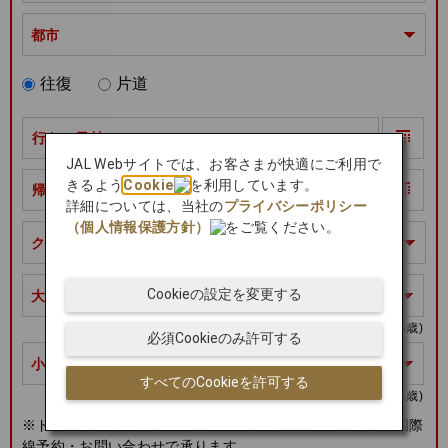
都市
往復
片道
行きの日付
JAL Webサイトでは、お客さまが快適にご利用で
きるよう
Cookie
を利用しています。
帰りの日付
詳細については、当社の
プライバシーポリシー
（個人情報保護方針）
をご覧ください。
クラス
Cookieの設定を変更する
大人
ユース
(12～15歳)
必須Cookieのみ許可する
小児
幼児
すべてのCookieを許可する
(2～11歳)
(0～1歳)
※ドイツ鉄道を含むご旅程の場合、幼児のご予約・購入は国際
線予約・お問い合わせで承ります。