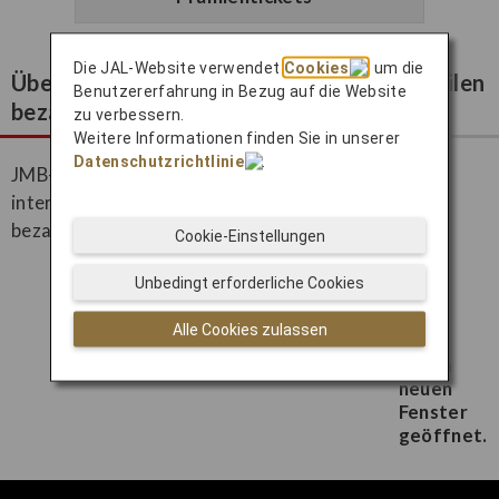
Die JAL-Website verwendet
Cookies
, um die
Übergepäckgebühren können mit JMB-Meilen
Benutzererfahrung in Bezug auf die Website
bezahlt werden!
zu verbessern.
Weitere Informationen finden Sie in unserer
Datenschutzrichtlinie
.
JMB-Meilen können genutzt werden, um auf
internationalen JAL-Flügen für Übergepäck zu
bezahlen.
Cookie-Einstellungen
Mehr erfahren (nur auf Englisch
Unbedingt erforderliche Cookies
verfügbar)
Alle Cookies zulassen