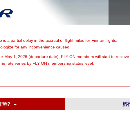
e is a partial delay in the accrual of flight miles for Finnair flights.
ologize for any inconvenience caused.
fter May 1, 2026 (departure date), FLY ON members will start to reci
. The rate varies by FLY ON membership status level.
里程？
旅