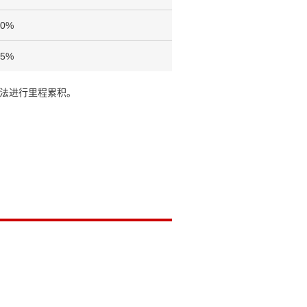
50%
25%
法进行里程累积。
。