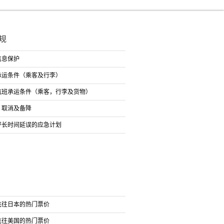
规
信息保护
承运条件（乘客及行李）
航班承运条件（乘客，行李及货物）
、取消及备降
坪长时间延误的应急计划
飞往日本的热门票价
飞往美国的热门票价