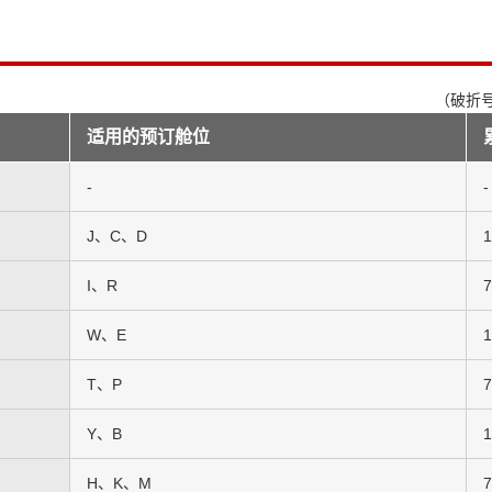
（破折号
适用的预订舱位
-
-
J、C、D
I、R
W、E
T、P
Y、B
H、K、M