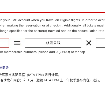
d to your JMB account when you travel on eligible flights. In order to 
hen making the reservation or at check-in. Additionally, all tickets m
leage specified for the sector(s) traveled and on the accumulation rate 
JMB membership numbers, please add 0 (ZERO) at the top.
解更多
票点实际里程” (IATA TPM) 进行计算。
PM 春季发布内容）和 1 月（依据 IATA TPM 上一年秋季发布内容）进行。