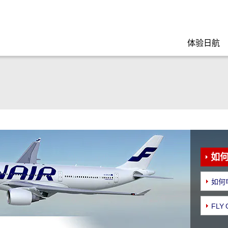
体验日航
如
如何
FLY