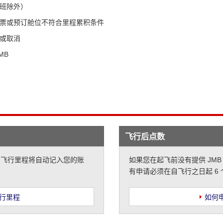
班除外）
票或预订舱位不符合里程累积条件
或取消
MB
飞行后点数
息，飞行里程将自动记入您的账
如果您在起飞前没有提供 JM
有申请必须在自飞行之日起 6
行里程
如何