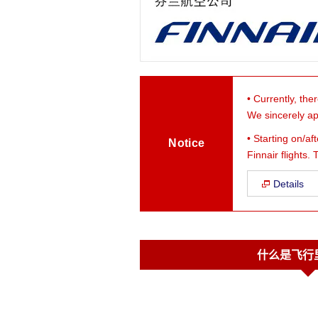
• Currently, ther
We sincerely ap
• Starting on/a
Notice
Finnair flights
Details
什么是飞行