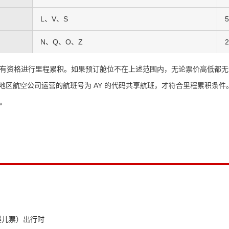
L、V、S
N、Q、O、Z
有资格进行里程累积。如果预订舱位不在上述范围内，无论票价高低都无
北欧地区航空公司运营的航班号为 AY 的代码共享航班，才符合里程累积条件
。
婴儿票）出行时