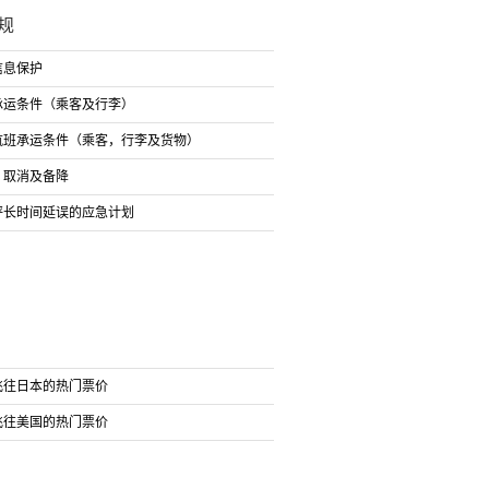
规
信息保护
承运条件（乘客及行李）
航班承运条件（乘客，行李及货物）
、取消及备降
坪长时间延误的应急计划
飞往日本的热门票价
飞往美国的热门票价