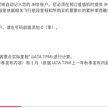
自动记入您的 JMB 账户。您必须在预订或值机时提供 J
行里程是依据相关飞行航段里程和所购买机票票价的累积率而确
的客户，请在号码前面添加 0（零）。
点实际里程” (IATA TPM) 进行计算。
M 春季发布内容）和 1 月（依据 IATA TPM 上一年秋季发布