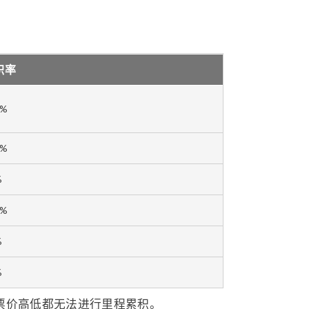
积率
0%
5%
%
0%
%
%
票价高低都无法进行里程累积。