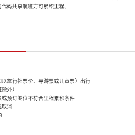
 的代码共享航班方可累积里程。
。
如以旅行社票价、导游票或儿童票）出行
班除外）
票或预订舱位不符合里程累积条件
或取消
B