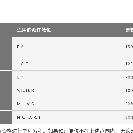
适用的预订舱位
累
F, A
15
J, C, D
12
I, P
70
Y, B, H, K
10
M, L, V, S
50
N, Q, O, R, T
30
有资格进行里程累积。如果预订舱位不在上述范围内，无论