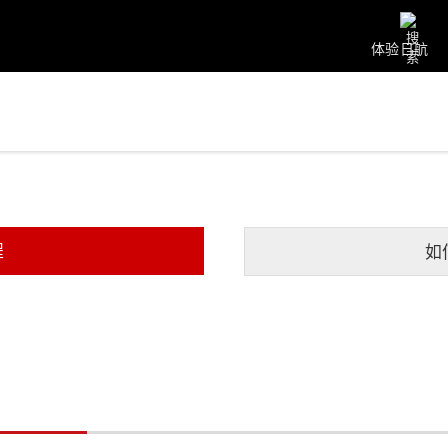
体验日航
程
如