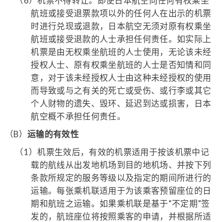
（6）
机票不得转让。即使日本航空向任何有权乘坐
航班或接受退票款项以外的任何人在出示的机票
时进行兑现或退款，日本航空无须对原有权乘坐
航班或接受退款的人士承担任何责任。如实际上
机票是由无权乘坐航班的人士使用，无论该未经
授权人士、原有权乘坐航班的人士是否知情和同
意，对于该未经授权人士由这种未经授权的使用
而导致或与之有关的死亡或受伤、或行李或其它
个人财物的遗失、毁环、延迟到达或损害，日本
航空概不承担任何责任。
（B）
运输的有效性
（1）
机票生效后，有效的机票适用于按该机票中记
载的航线从出发地机场到目的地机场、并按下列
条款所规定的服务等级以及指定的期间所进行的
运输。每张乘机联适用于为该乘客预留座位的日
期和航班之运输。如果乘机联是基于“不定期”签
发的，航班座位将按照乘客的申请，并根据所适