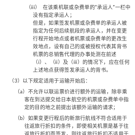
（iii）
在该乘机联或杂费单的“承运人”一栏中
没有指定承运人；
但是，如果签发机票或杂费单的承运人被
指定为任何后续航段的承运人，并在变更
行程开始地点或者机票或杂费单的更改生
效地点，设有自己的或被授权代表其背书
机票的总销售代理的办事处测在前述
（i）、（ii）及（iii）的情况下，应在任何
上述地点获得签发承运人的背书。
（3）
以下规定适用于运输开始后：
（a）
不允许以联运票价进行额外的运输，除非乘
客在到达提交给日本航空的机票或杂费单中指
定的目的地之前提出该额外运输的请求；
（b）
如果变更行程后的新旅行航线不符合适用于
往返旅行折扣的条件，即使相关机票是基于往
返旅行折扣而签发，则往返旅行折扣不适用于