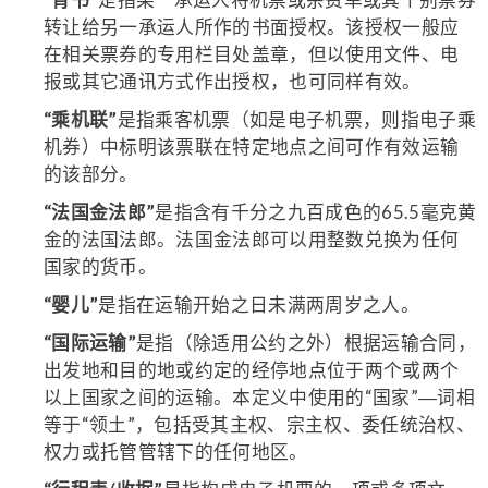
转让给另一承运人所作的书面授权。该授权一般应
在相关票券的专用栏目处盖章，但以使用文件、电
报或其它通讯方式作出授权，也可同样有效。
“乘机联”
是指乘客机票（如是电子机票，则指电子乘
机券）中标明该票联在特定地点之间可作有效运输
的该部分。
“法国金法郎”
是指含有千分之九百成色的65.5毫克黄
金的法国法郎。法国金法郎可以用整数兑换为任何
国家的货币。
“婴儿”
是指在运输开始之日未满两周岁之人。
“国际运输”
是指（除适用公约之外）根据运输合同，
出发地和目的地或约定的经停地点位于两个或两个
以上国家之间的运输。本定义中使用的“国家”―词相
等于“领土”，包括受其主权、宗主权、委任统治权、
权力或托管管辖下的任何地区。