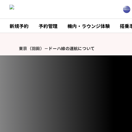
新規予約
予約管理
機内・ラウンジ体験
搭乗
モバイルバッテリーの機内持ち込み個数および充電に関するル
重
東京（羽田）－ドーハ線の運航について
要
な
モバイルバッテリーの機内持ち込み個数および充電に関するル
お
知
東京（羽田）－ドーハ線の運航について
ら
せ
モバイルバッテリーの機内持ち込み個数および充電に関するル