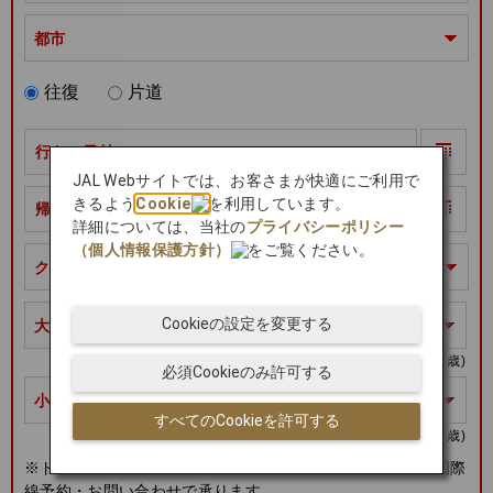
都市
往復
片道
行きの日付
JAL Webサイトでは、お客さまが快適にご利用で
きるよう
Cookie
を利用しています。
帰りの日付
詳細については、当社の
プライバシーポリシー
（個人情報保護方針）
をご覧ください。
クラス
Cookieの設定を変更する
大人
ユース
(12～15歳)
必須Cookieのみ許可する
小児
幼児
すべてのCookieを許可する
(2～11歳)
(0～1歳)
※ドイツ鉄道を含むご旅程の場合、幼児のご予約・購入は国際
線予約・お問い合わせで承ります。