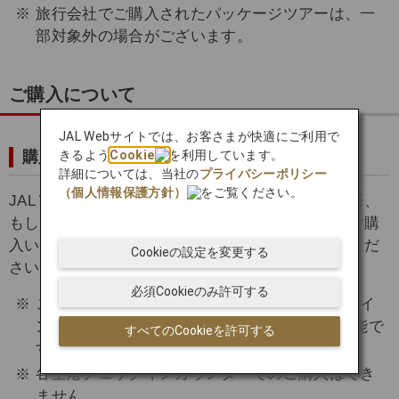
旅行会社でご購入されたパッケージツアーは、一
部対象外の場合がございます。
ご購入について
JAL Webサイトでは、お客さまが快適にご利用で
きるよう
Cookie
を利用しています。
購入方法
詳細については、当社の
プライバシーポリシー
（個人情報保護方針）
をご覧ください。
JAL Webサイトで予約と同時に航空券をご購入の際、
もしくは航空券ご購入後に「予約詳細」画面よりご購
入いただけます。お申し込み方法は以下をご確認くだ
Cookieの設定を変更する
さい。
必須Cookieのみ許可する
ご購入はチェックイン前（オンラインチェックイ
ンを含む）および国際線出発の1時間前まで可能で
すべてのCookieを許可する
す。
各空港チェックインカウンターでのご購入はでき
ません。