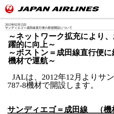
2012年02月15日
サンディエゴ＝成田線直行便の新規開設について
～ネットワーク拡充により、
躍的に向上～
～ボストン＝成田線直行便に続
機材で運航～
JAL
は、
2012
年
12
月よりサ
787-8
機材で開設します。
サンディエゴ＝成田線 （機