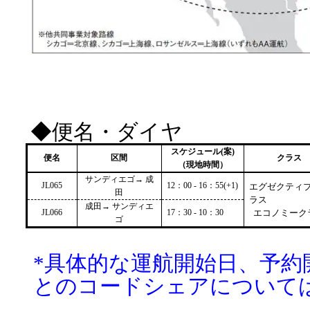
◆便名・ダイヤ
スケジュール
(
案
)
便名
区間
クラス
（現地時間）
サンディエゴ→ 成
JL065
12
：
00 - 16
：
55(+1)
エグゼクティ
田
ラス
成田→ サンディエ
JL066
17
：
30 - 10
：
30
エコノミーク
ゴ
*
具体的な運航開始日、予約
とのコードシェアについて