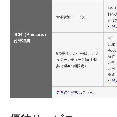
TW
料の
空港送迎サービス
往復
詳
JCB（Precious）
例：
付帯特典
台北 - 
Regen
5つ星ホテル 平日、アフ
新竹 - 
タヌーンティー2 for 1 特
台中 - 
典（週400組限定）
台南 - 
高雄 - 
詳
その他特典はこちら