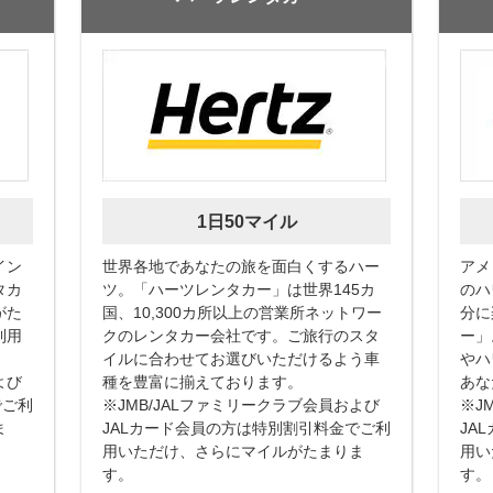
1日50マイル
イン
世界各地であなたの旅を面白くするハー
アメ
タカ
ツ。「ハーツレンタカー」は世界145カ
のハ
がた
国、10,300カ所以上の営業所ネットワー
分に
利用
クのレンタカー会社です。ご旅行のスタ
ー」
イルに合わせてお選びいただけるよう車
やハ
よび
種を豊富に揃えております。
あな
でご利
※JMB/JALファミリークラブ会員および
※J
ま
JALカード会員の方は特別割引料金でご利
JA
用いただけ、さらにマイルがたまりま
用い
す。
す。