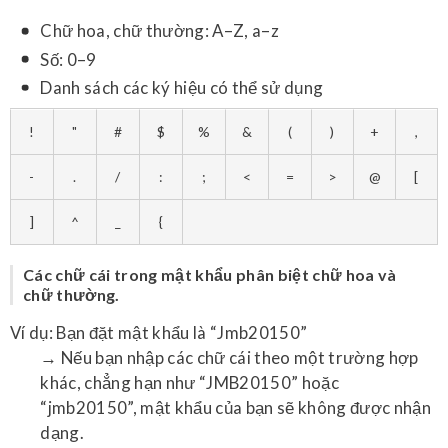
Chữ hoa, chữ thường: A–Z, a–z
Số: 0–9
Danh sách các ký hiệu có thể sử dụng
!
"
#
$
%
&
(
)
+
,
-
.
/
:
;
<
=
>
@
[
]
^
_
{
Các chữ cái trong mật khẩu phân biệt chữ hoa và
chữ thường.
Ví dụ: Bạn đặt mật khẩu là “Jmb20150”
→ Nếu bạn nhập các chữ cái theo một trường hợp
khác, chẳng hạn như “JMB20150” hoặc
“jmb20150”, mật khẩu của bạn sẽ không được nhận
dạng.