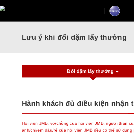
Lưu ý khi đổi dặm lấy thưởng
Đổi dặm lấy thưởng
Hành khách đủ điều kiện nhận
Hội viên JMB, vợ/chồng của hội viên JMB, người thân củ
anh/chị/em dâu/rể của hội viên JMB đều có thể sử dụng